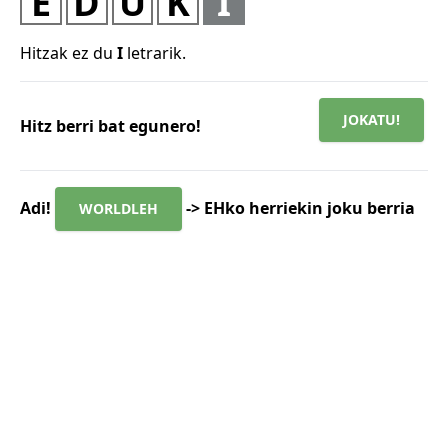
E
D
U
K
I
Hitzak ez du
I
letrarik.
JOKATU!
Hitz berri bat egunero!
Adi!
-> EHko herriekin joku berria
WORLDLEH
Q
W
E
R
T
Y
U
I
O
P
A
S
D
F
G
H
J
K
L
Ñ
SAKATU
Z
X
C
V
B
N
M